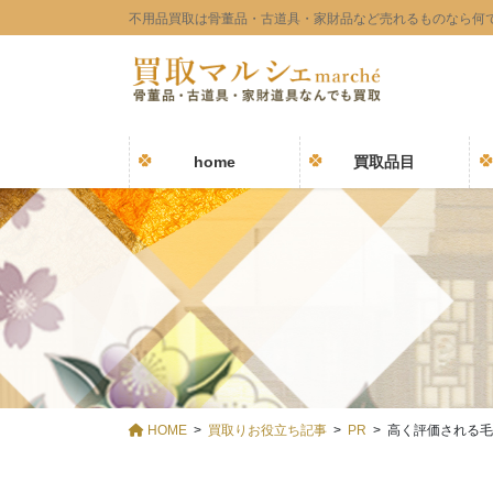
コ
ナ
不用品買取は骨董品・古道具・家財品など売れるものなら何
ン
ビ
テ
ゲ
ン
ー
ツ
シ
に
ョ
home
買取品目
移
ン
動
に
移
動
HOME
買取りお役立ち記事
PR
高く評価される毛