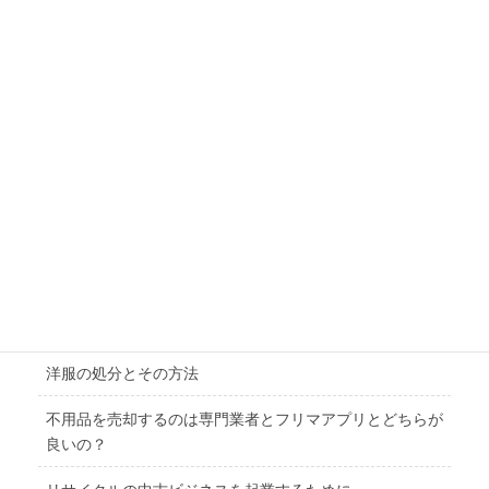
記念硬貨などを出品した場合の配送方法お教えいたします
メルカリで売れない。それは出品するもののチョイスを間
違えているから
売れやすい物は「メルカリ」と「ヤフオク」出品ではどち
らがベター？
お酒を売りたい、どんなお酒なら売れるのかお教えいたし
ます
ネット型リサイクルショップの【ウェブ集客】の方法をお
教えいたします
洋服の処分とその方法
不用品を売却するのは専門業者とフリマアプリとどちらが
良いの？